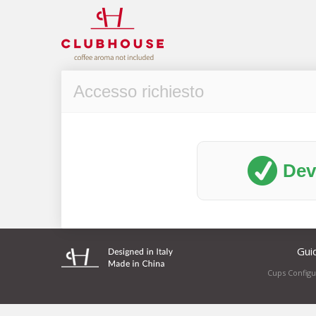
Accesso richiesto
Dev
Guid
Cups Configur