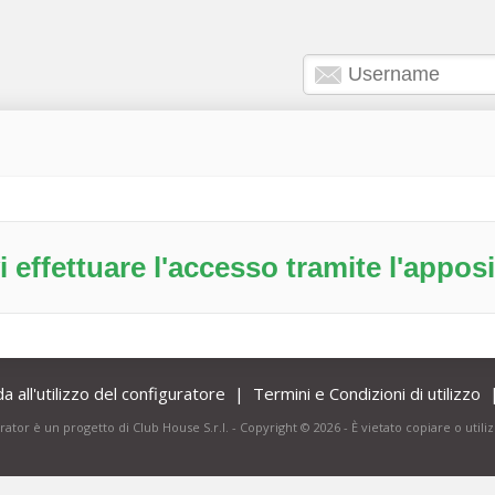
i effettuare l'accesso tramite l'appos
a all'utilizzo del configuratore
|
Termini e Condizioni di utilizzo
ator è un progetto di Club House S.r.l. - Copyright © 2026 - È vietato copiare o uti