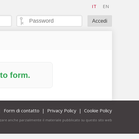
IT
EN
ito form.
|
Form di contatto
|
Privacy Policy
|
Cookie Policy
lizzare anche parzialmente il materiale pubblicato su questo sito web